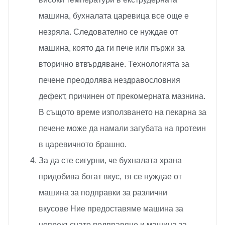
машина, бухналата царевица все още е
незряла. Следователно се нуждае от
машина, която да ги пече или пържи за
вторично втвърдяване. Технологията за
печене преодолява нездравословния
дефект, причинен от прекомерната мазнина.
В същото време използването на пекарна за
печене може да намали загубата на протеин
в царевичното брашно.
За да сте сигурни, че бухналата храна
придобива богат вкус, тя се нуждае от
машина за подправки за различни
вкусове Ние предоставяме машина за
непрекъснато подправяне и машина за