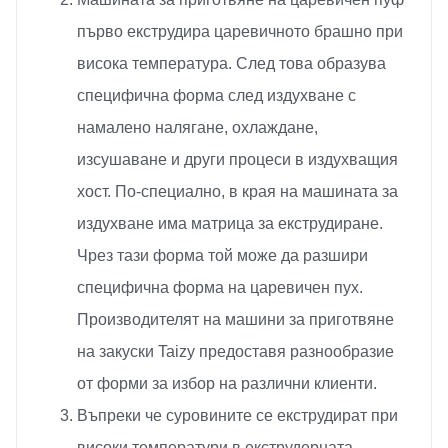
първо екструдира царевичното брашно при
висока температура. След това образува
специфична форма след издухване с
намалено налягане, охлаждане,
изсушаване и други процеси в издухващия
хост. По-специално, в края на машината за
издухване има матрица за екструдиране.
Чрез тази форма той може да разшири
специфична форма на царевичен пух.
Производителят на машини за приготвяне
на закуски Taizy предоставя разнообразие
от форми за избор на различни клиенти.
Въпреки че суровините се екструдират при
високи температури в екструдерната