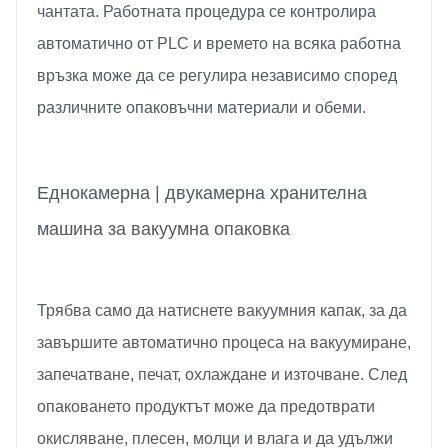
чантата. Работната процедура се контролира
автоматично от PLC и времето на всяка работна
връзка може да се регулира независимо според
различните опаковъчни материали и обеми.
Еднокамерна | двукамерна хранителна
машина за вакуумна опаковка
Трябва само да натиснете вакуумния капак, за да
завършите автоматично процеса на вакуумиране,
запечатване, печат, охлаждане и източване. След
опаковането продуктът може да предотврати
окисляване, плесен, молци и влага и да удължи