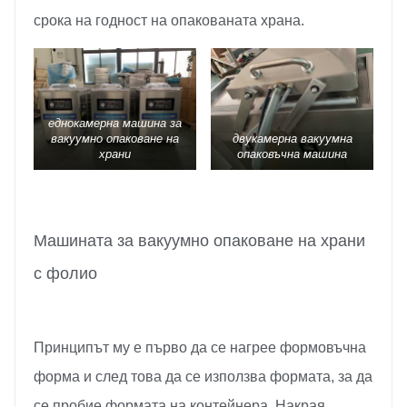
срока на годност на опакованата храна.
еднокамерна машина за
вакуумно опаковане на
двукамерна вакуумна
храни
опаковъчна машина
Машината за вакуумно опаковане на храни
с фолио
Принципът му е първо да се нагрее формовъчна
форма и след това да се използва формата, за да
се пробие формата на контейнера. Накрая