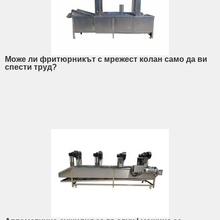
Може ли фритюрникът с мрежест колан само да ви
спести труд?