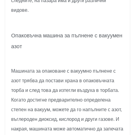
следните, на пазара има и други различни
видове.
Опаковъчна машина за пълнене с вакуумен
азот
Машината за опаковане с вакуумно пълнене с
азот трябва да постави храна в опаковъчната
торба и след това да изтегли въздуха в торбата.
Когато достигне предварително определена
степен на вакуум, можете да го напълните с азот,
въглероден диоксид, кислород и други газове. И
накрая, машината може автоматично да запечата