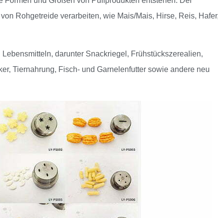
 Formen und Größen von Puffprodukten entstehen. Der
on Rohgetreide verarbeiten, wie Mais/Mais, Hirse, Reis, Hafer
Lebensmitteln, darunter Snackriegel, Frühstückszerealien,
er, Tiernahrung, Fisch- und Garnelenfutter sowie andere neu