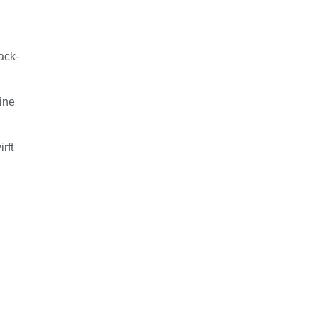
ack-
ine
rft
.