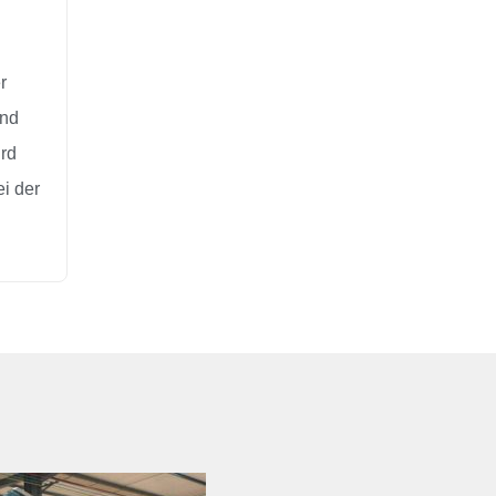
r
ind
ird
i der