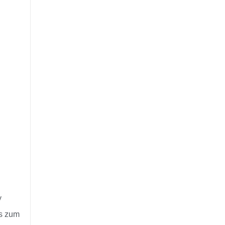
y
is zum