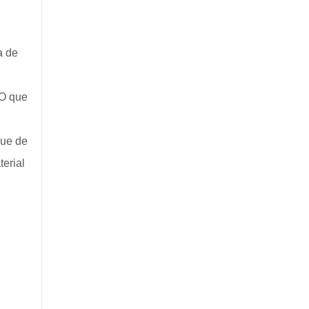
a de
 O que
que de
terial