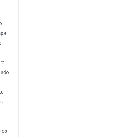
o
mpa
e
ra
ando
o
.
es
s os