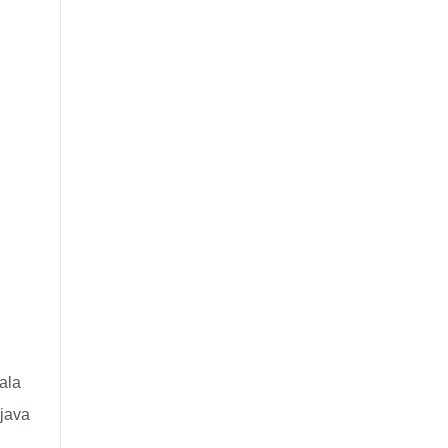
ala
ejava