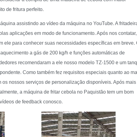
 de fritura perfeito.
quina assistindo ao vídeo da máquina no YouTube. A fritadeir
iplas aplicações em modo de funcionamento. Após nos contatar,
m ele para conhecer suas necessidades específicas em breve.
m aquecimento a gás de 200 kg/h e funções automáticas de
endedores recomendaram a ele nosso modelo TZ-1500 e um tan
respondente. Como também fez requisitos especiais quanto ao ma
os nossos serviços de personalização disponíveis. Após mais
almente, a máquina de fritar cebola no Paquistão tem um bom
vídeos de feedback conosco.