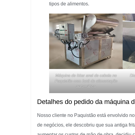
tipos de alimentos.
Máquina de fritar anel de cebola no
Di
Paquistão com funil de alimentação
automática
Detalhes do pedido da máquina de
Nosso cliente no Paquistão está envolvido no
de negócios, ele descobriu que sua antiga fri
aumentar os custos de mão de obra, decidiu c