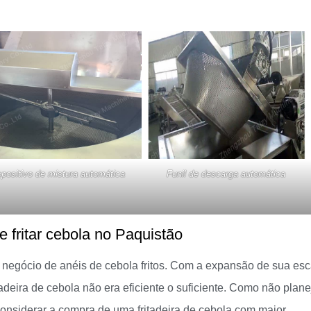
spositivo de mistura automática
Funil de descarga automática
 fritar cebola no Paquistão
 negócio de anéis de cebola fritos. Com a expansão de sua esc
tadeira de cebola não era eficiente o suficiente. Como não plan
onsiderar a compra de uma fritadeira de cebola com maior