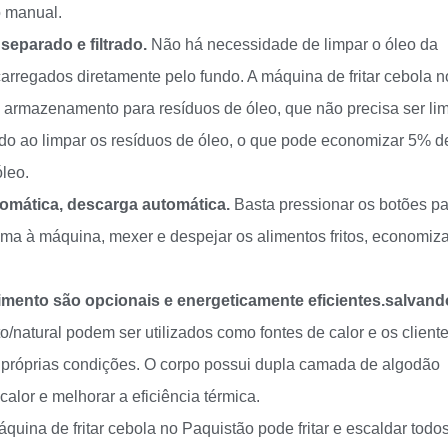
o manual.
separado e filtrado.
Não há necessidade de limpar o óleo da
arregados diretamente pelo fundo. A máquina de fritar cebola n
 armazenamento para resíduos de óleo, que não precisa ser li
ído ao limpar os resíduos de óleo, o que pode economizar 5% d
óleo.
tomática, descarga automática.
Basta pressionar os botões pa
ima à máquina, mexer e despejar os alimentos fritos, economiz
ento são opcionais e energeticamente eficientes.
salvand
to/natural podem ser utilizados como fontes de calor e os client
próprias condições. O corpo possui dupla camada de algodão
calor e melhorar a eficiência térmica.
quina de fritar cebola no Paquistão pode fritar e escaldar todo