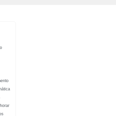
 o
mento
mática
s
horar
os