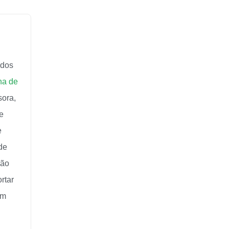
ados
na de
sora,
e
e
de
rão
rtar
em