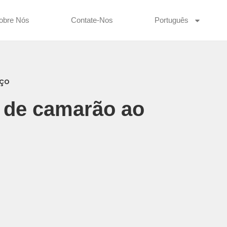
obre Nós
Contate-Nos
Português
eço
s de camarão ao