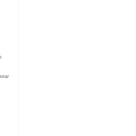
o
viar