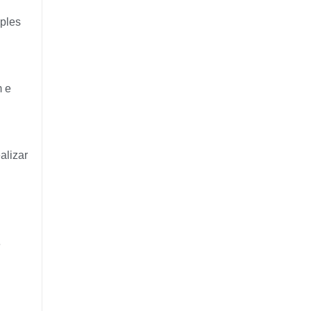
mples
m e
alizar
e