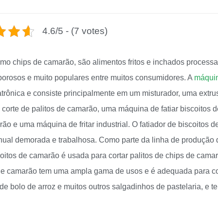
4.6/5 - (7 votes)
o chips de camarão, são alimentos fritos e inchados process
orosos e muito populares entre muitos consumidores. A
máqui
trônica e consiste principalmente em um misturador, uma extru
rte de palitos de camarão, uma máquina de fatiar biscoitos d
 e uma máquina de fritar industrial. O fatiador de biscoitos d
ual demorada e trabalhosa. Como parte da linha de produção 
coitos de camarão
é usada para cortar palitos de chips de cama
os de camarão tem uma ampla gama de usos e é adequada para co
e bolo de arroz e muitos outros salgadinhos de pastelaria, e t