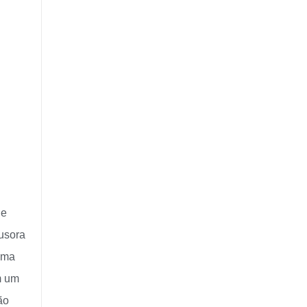
de
usora
uma
m um
ão