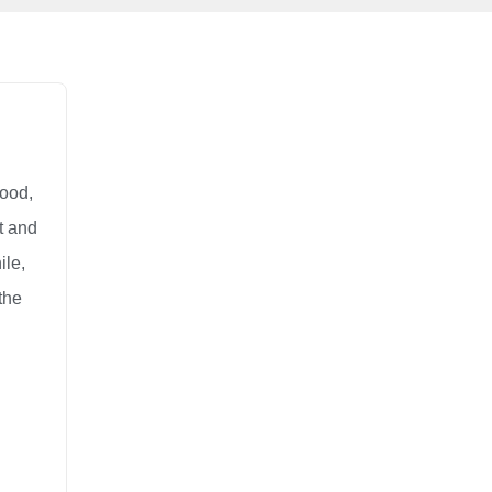
food,
t and
ile,
the