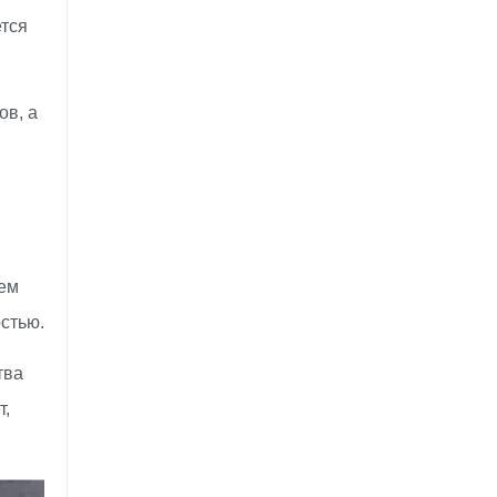
ется
ов, а
лем
стью.
тва
т,