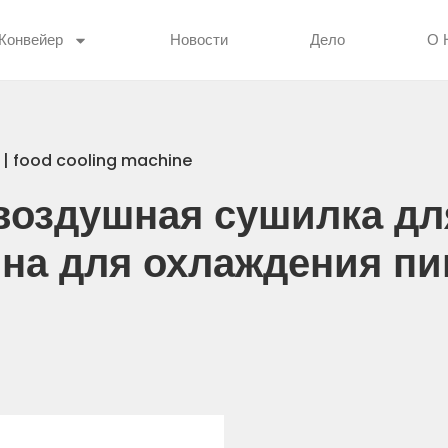
Конвейер
Новости
Дело
О 
 | food cooling machine
воздушная сушилка д
ина для охлаждения п