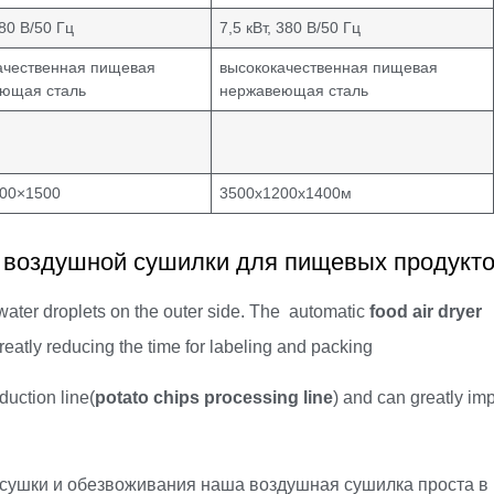
380 В/50 Гц
7,5 кВт, 380 В/50 Гц
ачественная пищевая
высококачественная пищевая
ющая сталь
нержавеющая сталь
00×1500
3500х1200х1400м
 воздушной сушилки для пищевых продукт
ual water droplets on the outer side. The automatic
food air dryer
reatly reducing the time for labeling and packing
oduction line(
potato chips processing line
) and can greatly im
 сушки и обезвоживания наша воздушная сушилка проста в