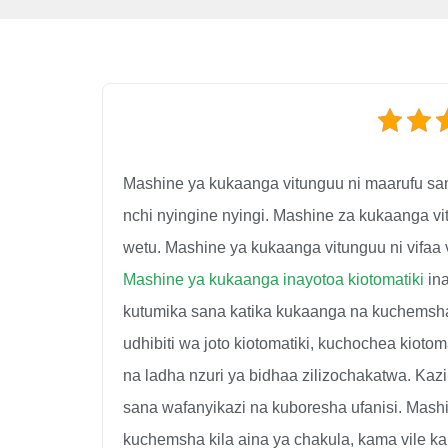
Mashine ya kukaanga vitunguu ni maarufu sa
nchi nyingine nyingi. Mashine za kukaanga 
wetu. Mashine ya kukaanga vitunguu ni vifaa 
Mashine ya kukaanga inayotoa kiotomatiki
ina
kutumika sana katika kukaanga na kuchemsh
udhibiti wa joto kiotomatiki, kuchochea kiotom
na ladha nzuri ya bidhaa zilizochakatwa. Kazi
sana wafanyikazi na kuboresha ufanisi. Mash
kuchemsha kila aina ya chakula, kama vile k