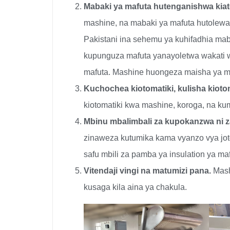
Mabaki ya mafuta hutenganishwa kiat
mashine, na mabaki ya mafuta hutolewa 
Pakistani ina sehemu ya kuhifadhia mab
kupunguza mafuta yanayoletwa wakati 
mafuta. Mashine huongeza maisha ya m
Kuchochea kiotomatiki, kulisha kiotom
kiotomatiki kwa mashine, koroga, na k
Mbinu mbalimbali za kupokanzwa ni za 
zinaweza kutumika kama vyanzo vya jot
safu mbili za pamba ya insulation ya maf
Vitendaji vingi na matumizi pana.
Mash
kusaga kila aina ya chakula.