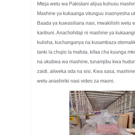
Mteja wetu wa Pakistani alijua kuhusu mashi
Mashine ya kukaanga vitunguu inaonyesha uten
Baada ya kuwasiliana nasi, mwakilishi wetu w
karibuni. Anachohitaji ni mashine ya kukaang
kulisha, kuchanganya na kusambaza otomatik
tanki la chujio la mafuta, kifaa cha kuunga 
na ukubwa wa mashine, tunamjibu kwa huduma
zaidi, aliweka oda na sisi. Kwa sasa, mashine
wetu anashiriki nasi video za maoni.