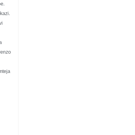
e.
kazi.
vi
a
yenzo
mteja