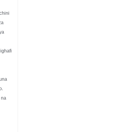
chini
za
ya
ighafi
 una
o.
 na