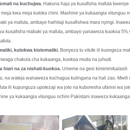
omati na kuchujwa.
Hakuna haja ya kusafisha mafuta kwenye
moja kwa moja kutoka chini. Mashine ya kukaangia vitunguu n
aki ya mafuta, ambayo haihitaji kusafishwa mara nyingi. Inawe
wa kusafisha mabaki ya mafuta, ambayo yanaweza kuokoa 5% 
afuta.
atiki, kutokwa kiotomatiki.
Bonyeza tu vitufe ili kuongeza mal
umwaga chakula cha kukaanga, kuokoa muda na juhudi.
hiari na za nishati-
kuokoa
.
Umeme na gesi kimiminika/asili
o, na wateja wanaweza kuchagua kulingana na hali zao. Mwili
uta ili kupunguza upotezaji wa joto na kuboresha ufanisi wa jot
ine ya kukaangia vitunguu nchini Pakistani inaweza kukaanga