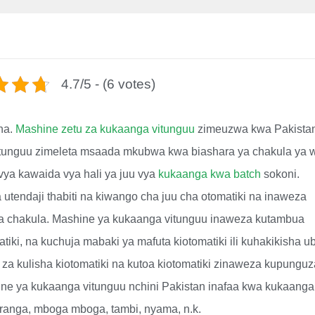
4.7/5 - (6 votes)
na.
Mashine zetu za kukaanga vitunguu
zimeuzwa kwa Pakista
vitunguu zimeleta msaada mkubwa kwa biashara ya chakula ya 
vya kawaida vya hali ya juu vya
kukaanga kwa batch
sokoni.
 utendaji thabiti na kiwango cha juu cha otomatiki na inaweza
a chakula. Mashine ya kukaanga vitunguu inaweza kutambua
atiki, na kuchuja mabaki ya mafuta kiotomatiki ili kuhakikisha u
 za kulisha kiotomatiki na kutoa kiotomatiki zinaweza kupunguz
ine ya kukaanga vitunguu nchini Pakistan inafaa kwa kukaanga
aranga, mboga mboga, tambi, nyama, n.k.