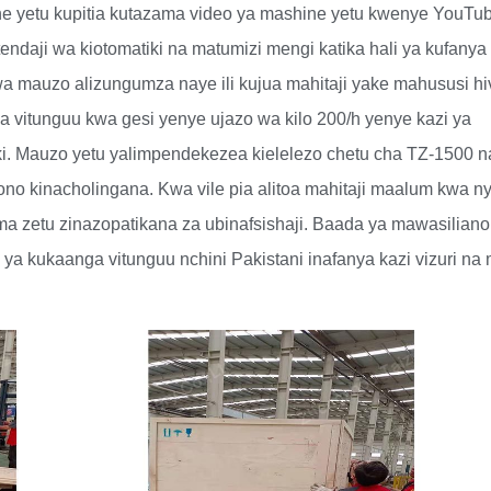
ne yetu kupitia kutazama video ya mashine yetu kwenye YouTub
daji wa kiotomatiki na matumizi mengi katika hali ya kufanya 
a mauzo alizungumza naye ili kujua mahitaji yake mahususi hi
ia vitunguu kwa gesi yenye ujazo wa kilo 200/h yenye kazi ya
i. Mauzo yetu yalimpendekezea kielelezo chetu cha TZ-1500 n
mkono kinacholingana. Kwa vile pia alitoa mahitaji maalum kwa n
 zetu zinazopatikana za ubinafsishaji. Baada ya mawasiliano
 ya kukaanga vitunguu nchini Pakistani inafanya kazi vizuri na 