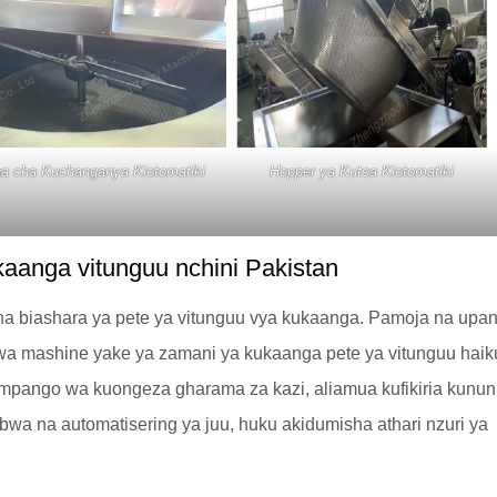
aa cha Kuchanganya Kiotomatiki
Hopper ya Kutoa Kiotomatiki
aanga vitunguu nchini Pakistan
 na biashara ya pete ya vitunguu vya kukaanga. Pamoja na upan
wa mashine yake ya zamani ya kukaanga pete ya vitunguu hai
mpango wa kuongeza gharama za kazi, aliamua kufikiria kunu
wa na automatisering ya juu, huku akidumisha athari nzuri ya