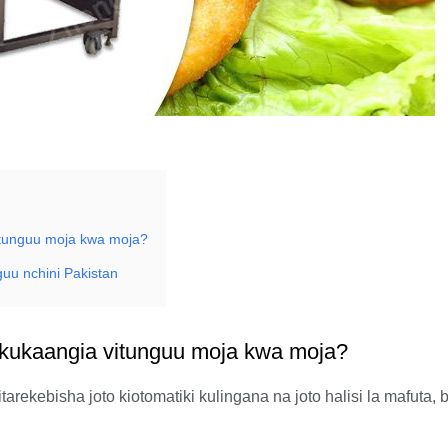
itunguu moja kwa moja?
uu nchini Pakistan
 kukaangia vitunguu moja kwa moja?
arekebisha joto kiotomatiki kulingana na joto halisi la mafuta, b