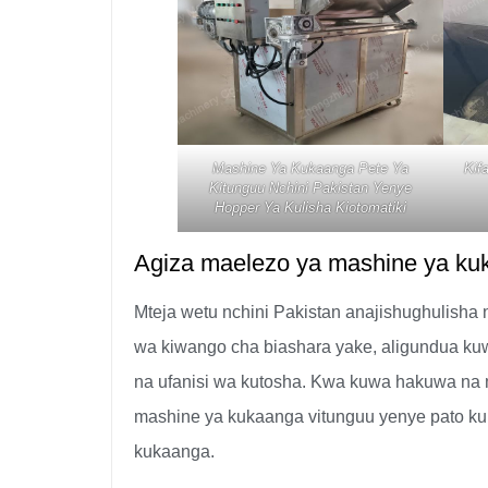
Mashine Ya Kukaanga Pete Ya
Kif
Kitunguu Nchini Pakistan Yenye
Hopper Ya Kulisha Kiotomatiki
Agiza maelezo ya mashine ya kuk
Mteja wetu nchini Pakistan anajishughulisha
wa kiwango cha biashara yake, aligundua ku
na ufanisi wa kutosha. Kwa kuwa hakuwa na 
mashine ya kukaanga vitunguu yenye pato kub
kukaanga.