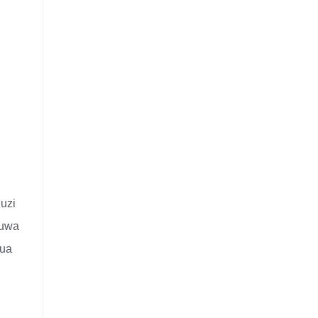
uzi
kuwa
nua