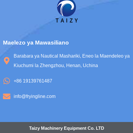
Maelezo ya Mawasiliano
Barabara ya Nautical Mashariki, Eneo la Maendeleo ya
Kiuchumi la Zhengzhou, Henan, Uchina
+86 19139761487
info@fryingline.com
Taizy Machinery Equipment Co. LTD