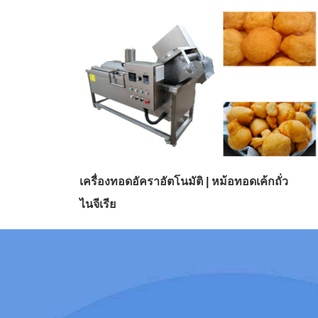
เครื่องทอดอัคราอัตโนมัติ | หม้อทอดเค้กถั่ว
ไนจีเรีย