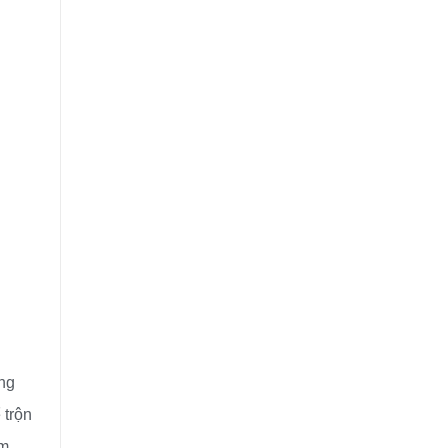
ằng
 trộn
ẩm