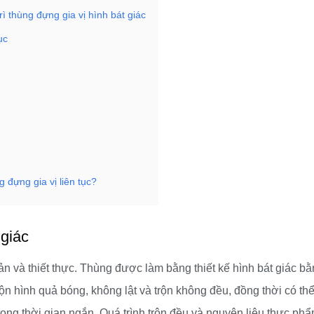
ì thùng đựng gia vị hình bát giác
ục
đựng gia vị liên tục?
 giác
iản và thiết thực. Thùng được làm bằng thiết kế hình bát giác b
ộn hình quả bóng, không lật và trộn không đều, đồng thời có thể
trong thời gian ngắn. Quá trình trộn đều và nguyên liệu thực ph