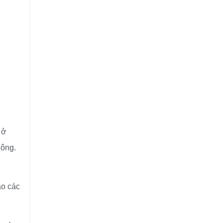
 ở
hông.
ào các