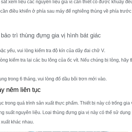
 sát xem liệu các nguyên liệu gia vị cần thiết có được khuấy đề
 cần điều khiển ở phía sau máy để nghiêng thùng về phía trước
bảo trì thùng đựng gia vị hình bát giác
 yếu, vui lòng kiểm tra độ kín của dây đai chữ V.
òng kiểm tra lại các bu lông của ốc vít. Nếu chúng bị lỏng, hãy t
g trong 6 tháng, vui lòng đổ dầu bôi trơn mới vào.
y nêm liên tục
 trong quá trình sản xuất thực phẩm. Thiết bị này có trống gia 
ng suất nguyên liệu. Loại thùng đựng gia vị này có thể sử dụng 
 xuất khác nhau.