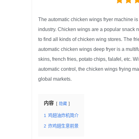
The automatic chicken wings fryer machine i
industry. Chicken wings are a popular snack no
to find all kinds of chicken wing stores. The 
automatic chicken wings deep fryer is a multifun
skins, french fries, potato chips, falafel, etc.
automatic control, the chicken wings frying m
global markets.
内容
隐藏
1
鸡翅油炸机简介
2
炸鸡翅生意前景