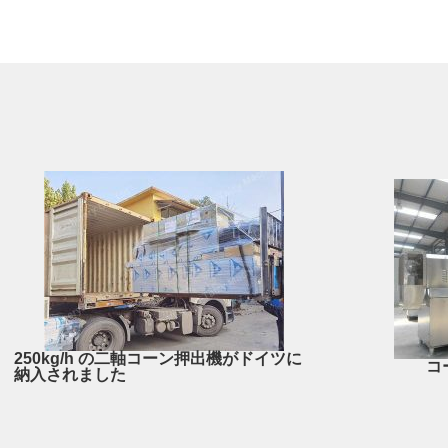
250kg/h の二軸コーン押出機がドイツに
コ
納入されました