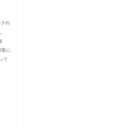
計され
し
ま
顧客に
って