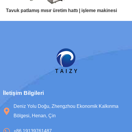
Tavuk patlamış mısır üretim hattı | işleme makinesi
İletişim Bilgileri
Deniz Yolu Doğu, Zhengzhou Ekonomik Kalkınma
Bölgesi, Henan, Çin
+86 19139761487