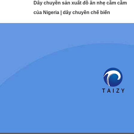
Dây chuyền sản xuất đồ ăn nhẹ cằm cằm
của Nigeria | dây chuyền chế biến