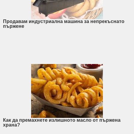
Продавам индустриална машина за непрекъснато
пържене
Как да премахнете излишното масло от пържена
храна?