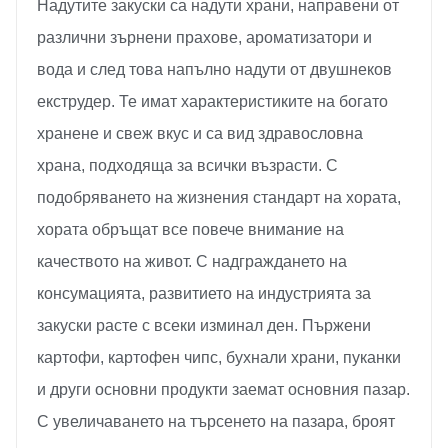
Надутите закуски са надути храни, направени от
различни зърнени прахове, ароматизатори и
вода и след това напълно надути от двушнеков
екструдер. Те имат характеристиките на богато
хранене и свеж вкус и са вид здравословна
храна, подходяща за всички възрасти. С
подобряването на жизнения стандарт на хората,
хората обръщат все повече внимание на
качеството на живот. С надграждането на
консумацията, развитието на индустрията за
закуски расте с всеки изминал ден. Пържени
картофи, картофен чипс, бухнали храни, пуканки
и други основни продукти заемат основния пазар.
С увеличаването на търсенето на пазара, броят