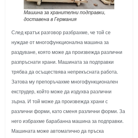
Машина за хранителни подправки,
доставена в Германия
След кратък разговор разбрахме, че той се
нуждае от многофункционална машина за
раздуване, която може да произвежда различни
разпръснати храни. Машината за подправки
трябва да осъществява непрекъсната работа.
Затова му препоръчахме многофункционален
екструдер, който може да издухва различни
зърна. И той може да произвежда храни с
различни форми, като сменя различни форми. За
него избрахме барабанна машина за подправки.
Машината може автоматично да пръска