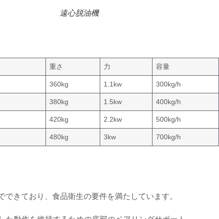
遠心脱油機
重さ
力
容量
360kg
1.1kw
300kg/h
380kg
1.5kw
400kg/h
420kg
2.2kw
500kg/h
480kg
3kw
700kg/h
ス鋼でできており、食品衛生の要件を満たしています。