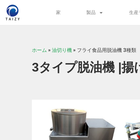
家
製品
生産
ホーム
»
油切り機
»
フライ食品用脱油機 3種類
3タイプ脱油機 |