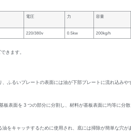
電圧
力
容量
220/380v
0.5kw
200kg/h
ズできます。
おり、ふるいプレートの表面には油が下部プレートに流れ込みや
り、基板表面を 3 つの部分に分割し、材料が基板表面に均等に分散
ちる油をキャッチするために使用され、底には掃除が簡単な穴が