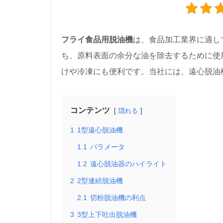
フライ食品用脱油機
は、食品加工業界に適し
ち、原料表面の余分な油を除去するために使
けや冷凍にも便利です。当社には、遠心脱油
コンテンツ
隠れる
1
1型遠心脱油機
1.1
パラメータ
1.2
遠心脱油器のハイライト
2
2型連続脱油機
2.1
切粉脱油機の利点
3
3型上下吐出脱油機