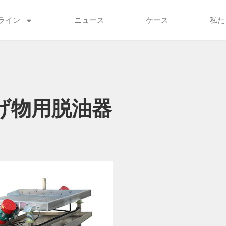
ライン
ニュース
ケース
私た
揚げ物用脱油器