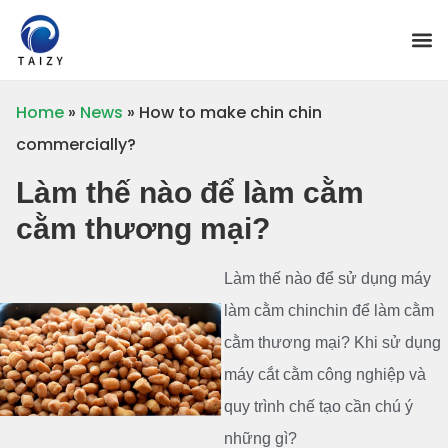
Home
»
News
»
How to make chin chin
commercially?
Làm thế nào để làm cằm
cằm thương mại?
Làm thế nào để sử dụng máy
làm cằm chinchin để làm cằm
cằm thương mại? Khi sử dụng
máy cắt cằm công nghiệp và
quy trình chế tạo cần chú ý
những gì?