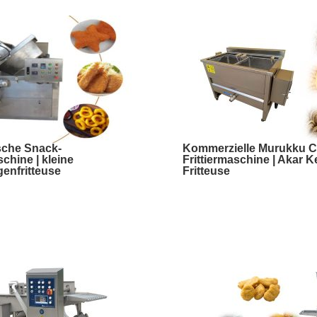
sche Snack-
Kommerzielle Murukku C
schine | kleine
Frittiermaschine | Akar K
enfritteuse
Fritteuse