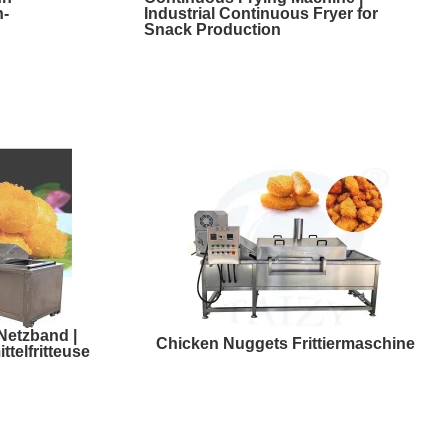
n-
Industrial Continuous Fryer for
Snack Production
 Netzband |
Chicken Nuggets Frittiermaschine
telfritteuse