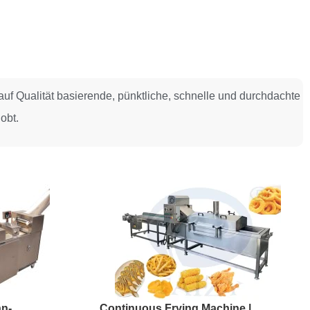
uf Qualität basierende, pünktliche, schnelle und durchdachte
obt.
nn-
Continuous Frying Machine |