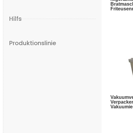
Bratmasch
Friteuse
Hilfs
Produktionslinie
Vakuumve
Verpacken
Vakuumie