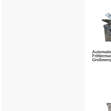
Automati
Frittierma
Großmeng