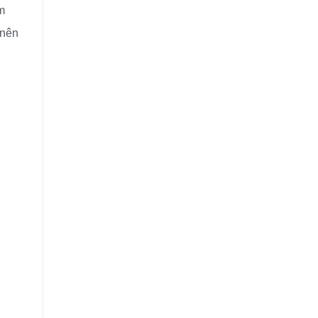
m
 nên