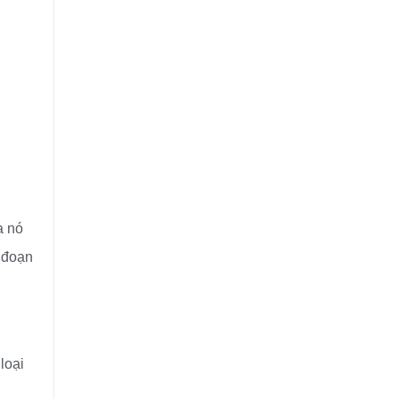
a nó
g đoạn
loại