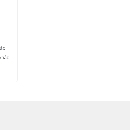
hác
 khác