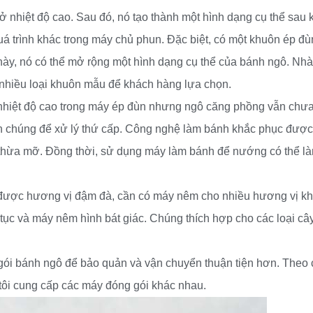
 nhiệt độ cao. Sau đó, nó tạo thành một hình dạng cụ thể sau 
uá trình khác trong máy chủ phun. Đặc biệt, có một khuôn ép đù
ày, nó có thể mở rộng một hình dạng cụ thể của bánh ngô. Nh
 nhiều loại khuôn mẫu để khách hàng lựa chọn.
nhiệt độ cao trong máy ép đùn nhưng ngô căng phồng vẫn chưa
n chúng để xử lý thứ cấp. Công nghệ làm bánh khắc phục được
 thừa mỡ. Đồng thời, sử dụng máy làm bánh để nướng có thể l
ược hương vị đậm đà, cần có máy nêm cho nhiều hương vị k
tục và máy nêm hình bát giác. Chúng thích hợp cho các loại câ
ói bánh ngô để bảo quản và vận chuyển thuận tiện hơn. Theo 
tôi cung cấp các máy đóng gói khác nhau.