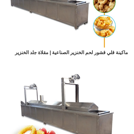
ماكينة قلي قشور لحم الخنزير الصناعية | مقلاة جلد الخنزير